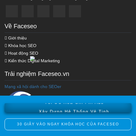
Về Faceseo
Giới thiệu
Khóa học SEO
Hoạt động SEO
Kiến thức Digital Marketing
Trải nghiệm Faceseo.vn
Khóa học Marketing Online
Mạng xã hội dành cho SEOer
Khóa Học Seo Top Google
Tối Ưu Hóa Chi Phí Ads
Xây Dựng Hệ Thống Vệ Tinh
30 GIÂY VÀO NGAY KHÓA HỌC CỦA FACESEO
Copyright © 2012 Faceseo.vn. All Rights Reversed