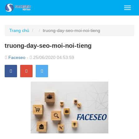
Toggl
navig
Trang chủ
truong-day-seo-moi-noi-tieng
truong-day-seo-moi-noi-tieng
Faceseo
-
25/06/2020 04:53:59