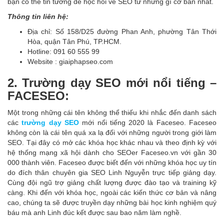
bạn có thể tin tưởng để học hỏi về SEO từ những gì cơ bản nhất.
Thông tin liên hệ:
Địa chỉ: Số 158/D25 đường Phan Anh, phường Tân Thới
Hòa, quận Tân Phú, TP.HCM.
Hotline: 091 60 555 99
Website : giaiphapseo.com
2. Trường dạy SEO mới nổi tiếng –
FACESEO:
Một trong những cái tên không thể thiếu khi nhắc đến danh sách
các
trường dạy SEO
mới nổi tiếng 2020 là Faceseo. Faceseo
không còn là cái tên quá xa lạ đối với những người trong giới làm
SEO. Tại đây có mở các khóa học khác nhau và theo định kỳ với
hệ thống mạng xã hội dành cho SEOer Faceseo.vn với gần 30
000 thành viên. Faceseo được biết đến với những khóa học uy tín
do đích thân chuyên gia SEO Linh Nguyễn trực tiếp giảng dạy.
Cùng đội ngũ trợ giảng chất lượng được đào tạo và training kỹ
càng. Khi đến với khóa học, ngoài các kiến thức cơ bản và nâng
cao, chúng ta sẽ được truyền dạy những bài học kinh nghiệm quý
báu mà anh Linh đúc kết được sau bao năm làm nghề.