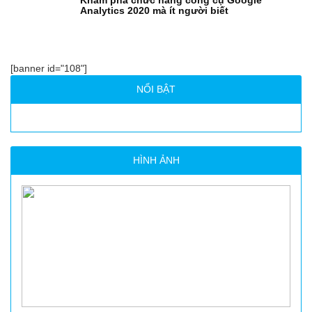
Khám phá chức năng công cụ Google
Analytics 2020 mà ít người biết
[banner id="108"]
NỔI BẬT
HÌNH ẢNH