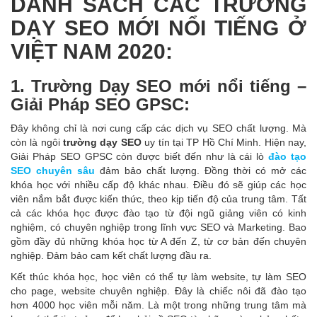
DANH SÁCH CÁC TRƯỜNG
DẠY SEO MỚI NỔI TIẾNG Ở
VIỆT NAM 2020:
1. Trường Dạy SEO mới nổi tiếng –
Giải Pháp SEO GPSC:
Đây không chỉ là nơi cung cấp các dịch vụ SEO chất lượng. Mà
còn là ngôi
trường dạy SEO
uy tín tại TP Hồ Chí Minh. Hiện nay,
Giải Pháp SEO GPSC còn được biết đến như là cái lò
đào tạo
SEO chuyên sâu
đảm bảo chất lượng. Đồng thời có mở các
khóa học với nhiều cấp độ khác nhau. Điều đó sẽ giúp các học
viên nắm bắt được kiến thức, theo kịp tiến độ của trung tâm. Tất
cả các khóa học được đào tạo từ đội ngũ giảng viên có kinh
nghiệm, có chuyên nghiệp trong lĩnh vực SEO và Marketing. Bao
gồm đầy đủ những khóa học từ A đến Z, từ cơ bản đến chuyên
nghiệp. Đảm bảo cam kết chất lượng đầu ra.
Kết thúc khóa học, học viên có thể tự làm website, tự làm SEO
cho page, website chuyên nghiệp. Đây là chiếc nôi đã đào tạo
hơn 4000 học viên mỗi năm. Là một trong những trung tâm mà