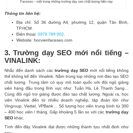
Faceseo – một trong những trường dạy seo chất lượng hiện nay
Thông tin liên hệ:
Địa chỉ: Số 36 đường A4, phường 12, quận Tân Bình,
TP.HCM.
Điện thoại:
0979 789 002
.
Website: hocvienfaceseo.com
3. Trường dạy SEO mới nổi tiếng –
VINALINK:
Nhắc đến danh sách các
trường dạy SEO
mới nổi tiếng không
thể không kể đến Vinalink. Nằm trong top những nơi đào tạo SEO
chất lượng. Trung tâm có quy mô toàn quốc với đội ngũ giảng
viên hàng đầu trong lĩnh vực như: Tuấn Hà, Lê Thanh Sang…
Cùng đội ngũ trợ giảng được đào tạo chất lượng. Ngoài ra, học
viên Vinalink đến từ nhiều doanh nghiệp, tập đoàn lớn như
Vingroup, Viettel, VPBank… Số lượng học viên trung bình từ 300
– 400 học viên / tháng. Gấp khoảng 5 lần so với các
trường dạy
SEO
khác.
Tính đến đây Vinalink đạt được những thành tựu nhất định như
sau: