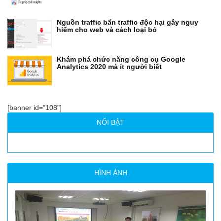
Nguồn traffic bẩn traffic độc hại gây nguy
hiểm cho web và cách loại bỏ
Khám phá chức năng công cụ Google
Analytics 2020 mà ít người biết
[banner id="108"]
NỔI BẬT
HÌNH ẢNH