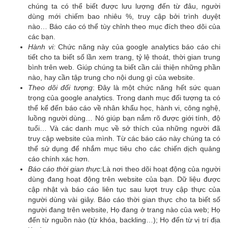
chúng ta có thể biết được lưu lượng đến từ đâu, người
dùng mới chiếm bao nhiêu %, truy cập bởi trình duyệt
nào… Báo cáo có thể tùy chỉnh theo mục đích theo dõi của
các bạn.
Hành vi:
Chức năng này của google analytics báo cáo chi
tiết cho ta biết số lần xem trang, tỷ lệ thoát, thời gian trung
bình trên web. Giúp chúng ta biết cần cải thiện những phần
nào, hay cần tập trung cho nội dung gì của website.
Theo dõi đối tượng
: Đây là một chức năng hết sức quan
trọng của google analytics. Trong danh mục đối tượng ta có
thể kể đến báo cáo về nhân khẩu học, hành vi, công nghệ,
luồng người dùng… Nó giúp bạn nắm rõ được giới tính, độ
tuổi… Và các danh mục về sở thích của những người đã
truy cập website của mình. Từ các báo cáo này chúng ta có
thể sử dụng để nhắm mục tiêu cho các chiến dịch quảng
cáo chính xác hơn.
Báo cáo thời gian thực:
Là nơi theo dõi hoạt động của người
dùng đang hoạt động trên website của bạn. Dữ liệu được
cập nhật và báo cáo liên tục sau lượt truy cập thực của
người dùng vài giây. Báo cáo thời gian thực cho ta biết số
người đang trên website, Họ đang ở trang nào của web; Họ
đến từ nguồn nào (từ khóa, backling…); Họ đến từ vị trí địa