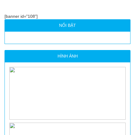
[banner id="108"]
NỔI BẬT
HÌNH ẢNH