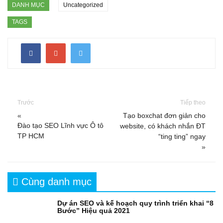
DANH MỤC
Uncategorized
TAGS
Trước
Tiếp theo
«
Tạo boxchat đơn giản cho
Đào tạo SEO Lĩnh vực Ô tô
website, có khách nhắn ĐT
TP HCM
“ting ting” ngay
»
Cùng danh mục
Dự án SEO và kế hoạch quy trình triển khai “8
Bước” Hiệu quả 2021