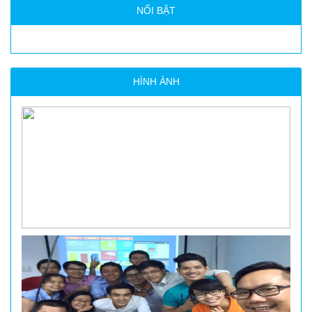
NỔI BẬT
HÌNH ẢNH