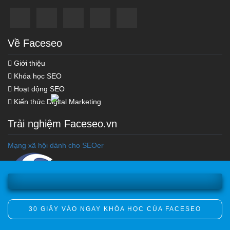
Về Faceseo
Giới thiệu
Khóa học SEO
Hoạt động SEO
Khóa học Marketing Online
Kiến thức Digital Marketing
Khóa Học Seo Top Google
Trải nghiệm Faceseo.vn
Tối Ưu Hóa Chi Phí Ads
Xây Dựng Hệ Thống Vệ Tinh
Mạng xã hội dành cho SEOer
30 GIÂY VÀO NGAY KHÓA HỌC CỦA FACESEO
Copyright © 2012 Faceseo.vn. All Rights Reversed