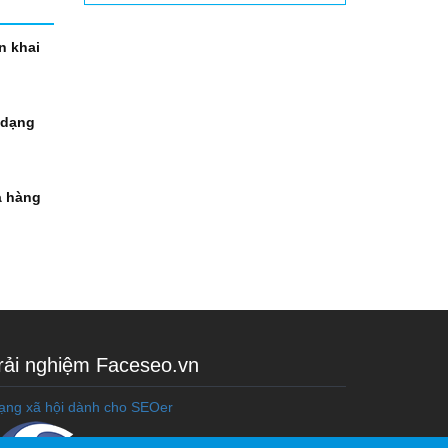
n khai
 dạng
à hàng
rải nghiệm Faceseo.vn
ạng xã hội dành cho SEOer