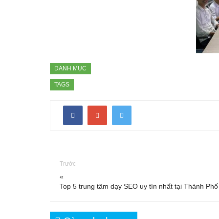
DANH MỤC
TAGS
Trước
«
Top 5 trung tâm dạy SEO uy tín nhất tại Thành P