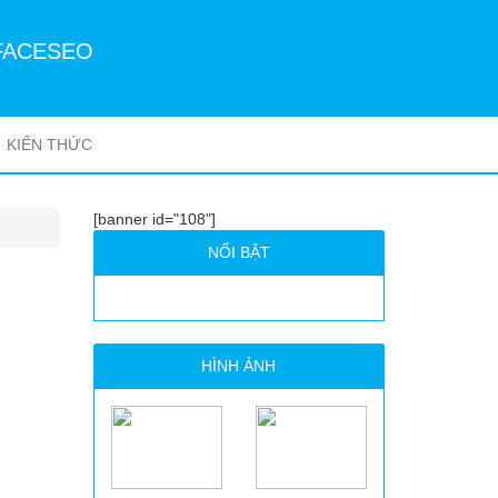
FACESEO
KIẾN THỨC
[banner id="108"]
NỔI BẬT
HÌNH ẢNH