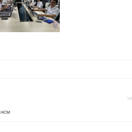
Tiế
hố HCM