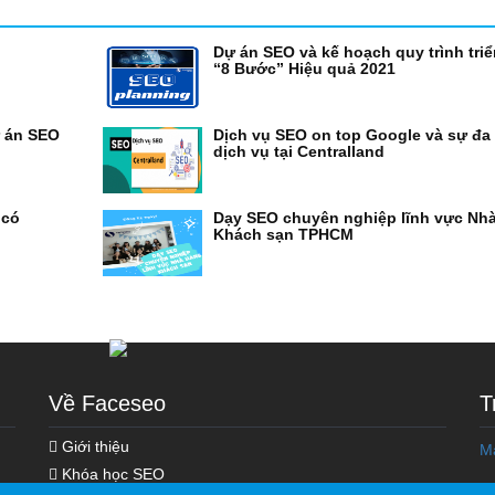
Dự án SEO và kế hoạch quy trình triể
“8 Bước” Hiệu quả 2021
ự án SEO
Dịch vụ SEO on top Google và sự đa
dịch vụ tại Centralland
 có
Dạy SEO chuyên nghiệp lĩnh vực Nh
Khách sạn TPHCM
Khóa học Marketing Online
Khóa Học Seo Top Google
Tối Ưu Hóa Chi Phí Ads
Xây Dựng Hệ Thống Vệ Tinh
Về Faceseo
T
Giới thiệu
M
Khóa học SEO