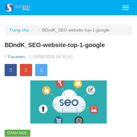
Toggl
navig
Trang chủ
BDndK_SEO-website-top-1-google
BDndK_SEO-website-top-1-google
Faceseo
-
19/06/2020 04:55:41
DANH MỤC