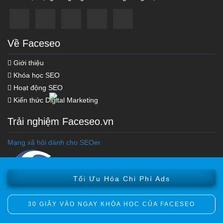
Về Faceseo
Giới thiệu
Khóa học SEO
Hoạt động SEO
Kiến thức Digital Marketing
Trải nghiệm Faceseo.vn
Mạng xã hội dành cho SEOer
Khóa học Marketing Online
Khóa Học Seo Top Google
Tối Ưu Hóa Chi Phí Ads
Xây Dựng Hệ Thống Vệ Tinh
30 GIÂY VÀO NGAY KHÓA HỌC CỦA FACESEO
Copyright © 2012 Faceseo.vn. All Rights Reversed