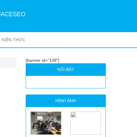
FACESEO
KIẾN THỨC
[banner id="108"]
NỔI BẬT
HÌNH ẢNH