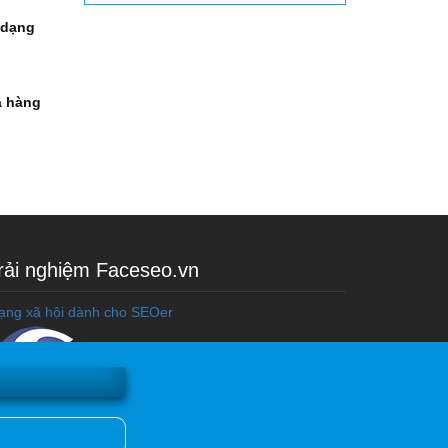
 dạng
à hàng
rải nghiệm Faceseo.vn
ạng xã hội dành cho SEOer