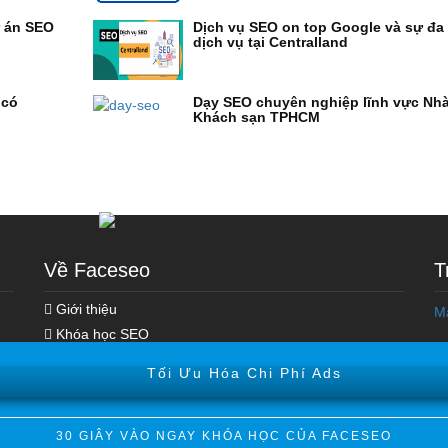
ự án SEO
Dịch vụ SEO on top Google và sự đa
dịch vụ tại Centralland
 có
Dạy SEO chuyên nghiệp lĩnh vực Nh
Khách sạn TPHCM
Về Faceseo
T
Khóa học Marketing Online
Giới thiệu
M
Khóa Học Seo Top Google
Khóa học SEO
Hoạt động SEO
Tối Ưu Hóa Chi Phí Ads
Kiến thức Digital Marketing
Xây Dựng Hệ Thống Vệ Tinh
30 GIÂY VÀO NGAY KHÓA HỌC CỦA FACESEO