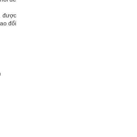
a được
rao đổi
n