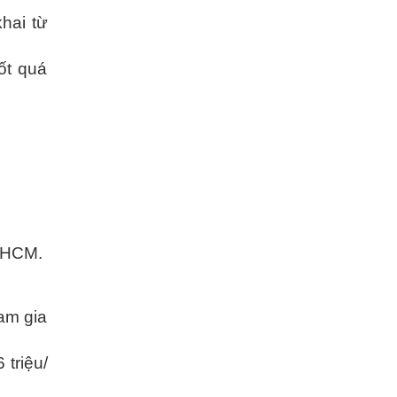
hai từ
ốt quá
P.HCM.
am gia
 triệu/