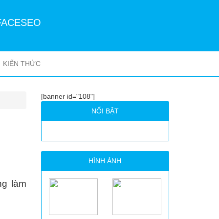
FACESEO
KIẾN THỨC
[banner id="108"]
NỔI BẬT
HÌNH ẢNH
ng làm