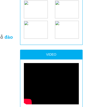
chỗ
đào
VIDEO