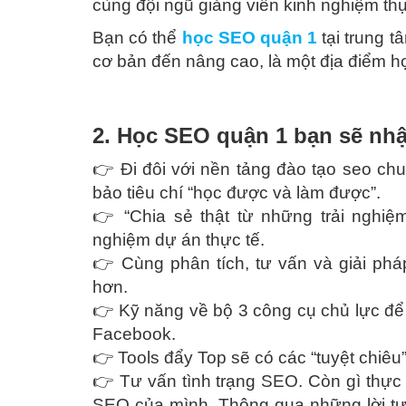
cùng đội ngũ giảng viên kinh nghiệm th
Bạn có thể
học SEO quận 1
tại trung 
cơ bản đến nâng cao, là một địa điểm 
2. Học SEO quận 1 bạn sẽ nh
👉 Đi đôi với nền tảng đào tạo seo ch
bảo tiêu chí “học được và làm được”.
👉 “Chia sẻ thật từ những trải nghi
nghiệm dự án thực tế.
👉 Cùng phân tích, tư vấn và giải pháp
hơn.
👉 Kỹ năng về bộ 3 công cụ chủ lực để
Facebook.
👉 Tools đẩy Top sẽ có các “tuyệt chiêu”
👉 Tư vấn tình trạng SEO. Còn gì thực
SEO của mình. Thông qua những lời tư 