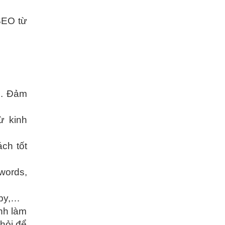
SEO từ
n. Đảm
ừ kinh
ch tốt
words,
opy,…
nh làm
hỏi để