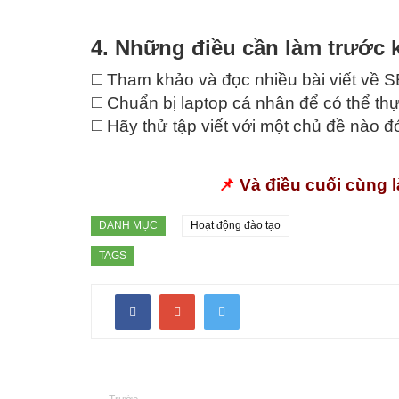
4. Những điều cần làm trước 
◻️ Tham khảo và đọc nhiều bài viết về S
◻️ Chuẩn bị laptop cá nhân để có thể thự
◻️ Hãy thử tập viết với một chủ đề nào 
📌
Và điều cuối cùng l
DANH MỤC
Hoạt động đào tạo
TAGS