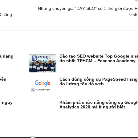
Tiế
Những chuyên gia “DẠY SEO” số 1 thế giới được F
& công
vinh
a dạng
Đào tạo SEO website Top Google nh
tín nhất TPHCM – Faceseo Academy
yên
Cách dùng công cụ PageSpeed Insig
đo lường tốc độ web
y nguy
Khám phá chức năng công cụ Googl
Analytics 2020 mà ít người biết