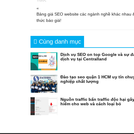
Trước
«
Bảng giá SEO website các ngành nghề khác nhau 
thức báo giá!
Cùng danh mục
Dịch vụ SEO on top Google và sự đ
dịch vụ tại Centralland
Đào tạo seo quận 1 HCM uy tín chu
nghiệp chất lượng
Nguồn traffic bẩn traffic độc hại gâ
hiểm cho web và cách loại bỏ