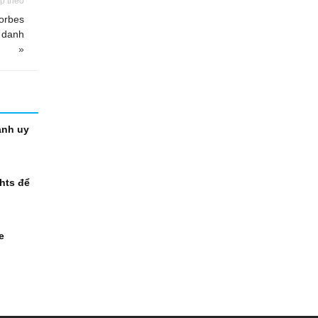
p theo
orbes
 danh
»
anh uy
hts để
e