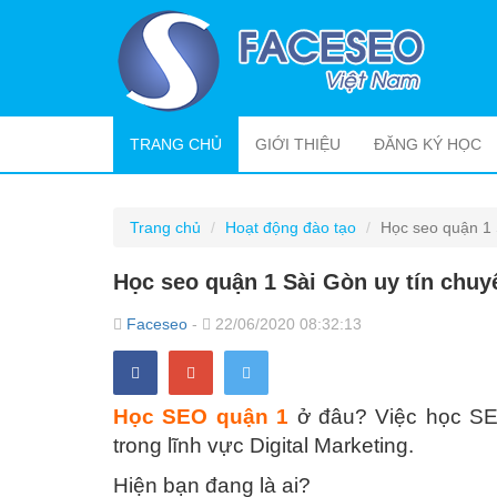
(CURRENT)
TRANG CHỦ
GIỚI THIỆU
ĐĂNG KÝ HỌC
Trang chủ
Hoạt động đào tạo
Học seo quận 1 
Học seo quận 1 Sài Gòn uy tín chuy
Faceseo
-
22/06/2020 08:32:13
Học SEO quận 1
ở đâu? Việc học SEO
trong lĩnh vực Digital Marketing.
Hiện bạn đang là ai?