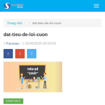
Toggl
navig
Trang chủ
dat-tieu-de-loi-cuon
dat-tieu-de-loi-cuon
Faceseo
-
25/06/2020 05:09:03
DANH MỤC