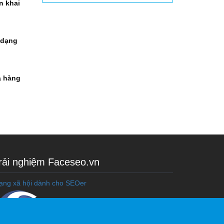
n khai
 dạng
à hàng
rải nghiệm Faceseo.vn
ạng xã hội dành cho SEOer