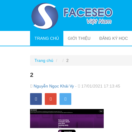
(CURRENT)
TRANG CHỦ
GIỚI THIỆU
ĐĂNG KÝ HỌC
Trang chủ
2
2
Nguyễn Ngọc Khải Vy
-
17/01/2021 17:13:45