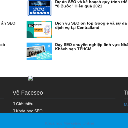
Dự án SEO và kế hoạch quy trình triể
“8 Bước” Hiệu quả 2021
ự án SEO
Dịch vụ SEO on top Google và sự đa
dịch vụ tại Centralland
 có
Dạy SEO chuyên nghiệp lĩnh vực Nh
Khách sạn TPHCM
Về Faceseo
T
Giới thiệu
M
Khóa học SEO
Hoạt động SEO
Khóa học Marketing Online
Kiến thức Digital Marketing