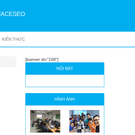
FACESEO
KIẾN THỨC
[banner id="108"]
NỔI BẬT
HÌNH ẢNH