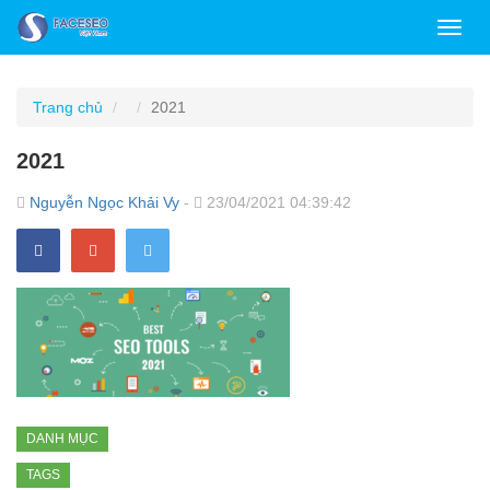
Toggl
navig
Trang chủ
2021
2021
Nguyễn Ngọc Khải Vy
-
23/04/2021 04:39:42
DANH MỤC
TAGS