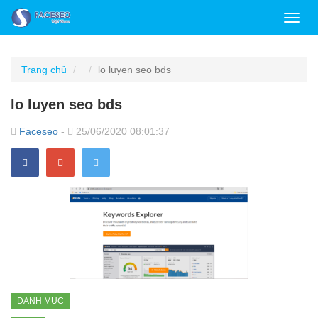
Toggl
navig
Trang chủ
lo luyen seo bds
lo luyen seo bds
Faceseo
-
25/06/2020 08:01:37
DANH MỤC