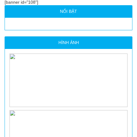
[banner id="108"]
NỔI BẬT
HÌNH ẢNH