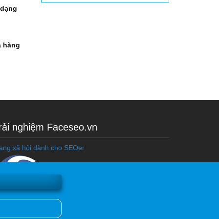
 dạng
à hàng
rải nghiệm Faceseo.vn
ạng xã hội dành cho SEOer