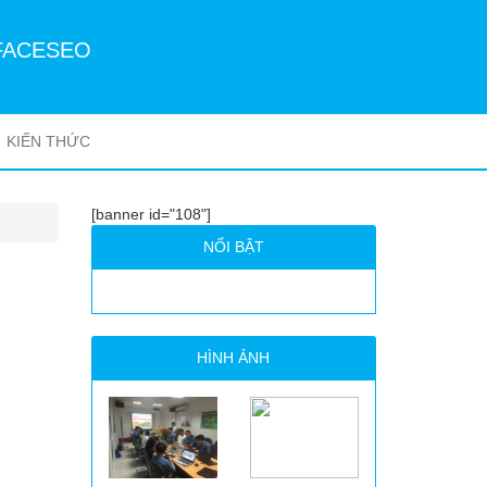
FACESEO
KIẾN THỨC
[banner id="108"]
NỔI BẬT
HÌNH ẢNH