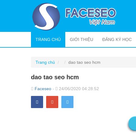
(CURRENT)
TRANG CHỦ
GIỚI THIỆU
ĐĂNG KÝ HỌC
Trang chủ
dao tao seo hcm
dao tao seo hcm
Faceseo
-
24/06/2020 04:28:52