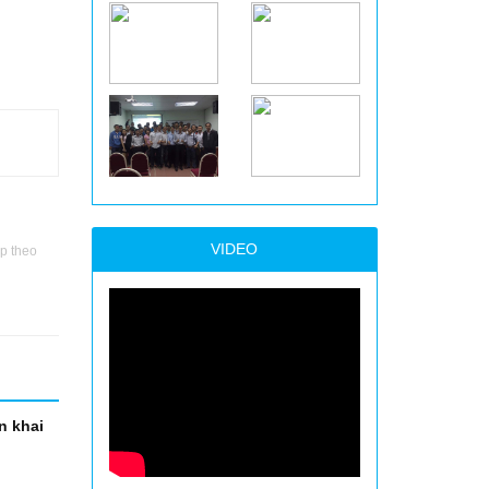
VIDEO
p theo
n khai