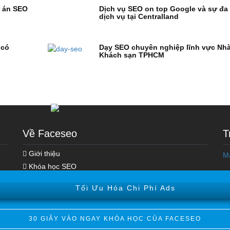
ự án SEO
Dịch vụ SEO on top Google và sự đa
dịch vụ tại Centralland
 có
Dạy SEO chuyên nghiệp lĩnh vực Nh
Khách sạn TPHCM
Về Faceseo
T
Khóa học Marketing Online
Giới thiệu
M
Khóa Học Seo Top Google
Khóa học SEO
Hoạt động SEO
Tối Ưu Hóa Chi Phí Ads
Kiến thức Digital Marketing
Xây Dựng Hệ Thống Vệ Tinh
30 GIÂY VÀO NGAY KHÓA HỌC CỦA FACESEO