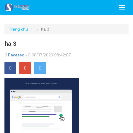
Toggl
navig
Trang chủ
ha 3
ha 3
Faceseo
-
08/07/2020 08:42:07