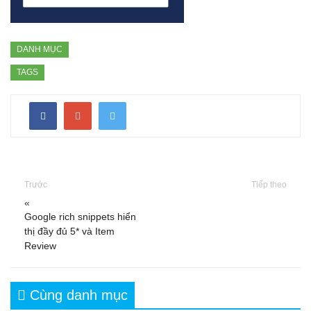
DANH MỤC
TAGS
Trước
Tiếp theo
«
Google rich snippets hiển
thị đầy đủ 5* và Item
Review
Cùng danh mục