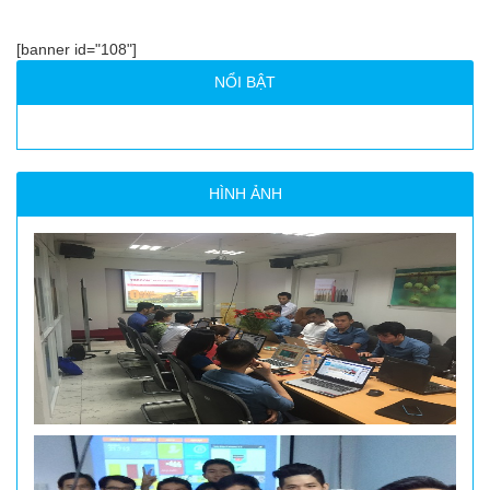
[banner id="108"]
NỔI BẬT
HÌNH ẢNH