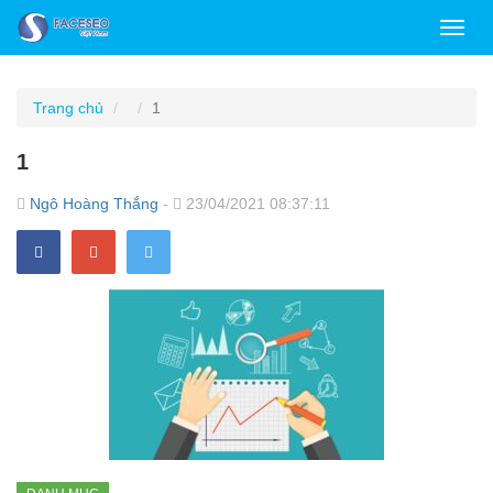
Toggl
navig
Trang chủ
1
1
Ngô Hoàng Thắng
-
23/04/2021 08:37:11