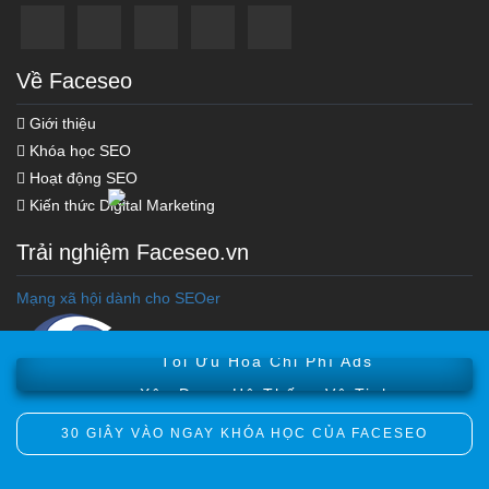
Về Faceseo
Giới thiệu
Khóa học SEO
Hoạt động SEO
Kiến thức Digital Marketing
Trải nghiệm Faceseo.vn
Khóa học Marketing Online
Mạng xã hội dành cho SEOer
Khóa Học Seo Top Google
Tối Ưu Hóa Chi Phí Ads
Xây Dựng Hệ Thống Vệ Tinh
30 GIÂY VÀO NGAY KHÓA HỌC CỦA FACESEO
Copyright © 2012 Faceseo.vn. All Rights Reversed