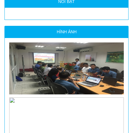
NỔI BẬT
HÌNH ẢNH