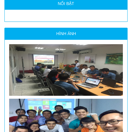
NỔI BẬT
HÌNH ẢNH