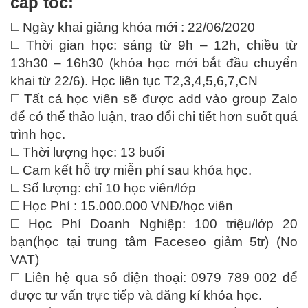
cấp tốc:
◻️ Ngày khai giảng khóa mới : 22/06/2020
◻️ Thời gian học: sáng từ 9h – 12h, chiều từ
13h30 – 16h30 (khóa học mới bắt đầu chuyển
khai từ 22/6). Học liên tục T2,3,4,5,6,7,CN
◻️ Tất cả học viên sẽ được add vào group Zalo
để có thể thảo luận, trao đổi chi tiết hơn suốt quá
trình học.
◻️ Thời lượng học: 13 buổi
◻️ Cam kết hỗ trợ miễn phí sau khóa học.
◻️ Số lượng: chỉ 10 học viên/lớp
◻️ Học Phí : 15.000.000 VNĐ/học viên
◻️ Học Phí Doanh Nghiệp: 100 triệu/lớp 20
bạn(học tại trung tâm Faceseo giảm 5tr) (No
VAT)
◻️ Liên hệ qua số điện thoại: 0979 789 002 để
được tư vấn trực tiếp và đăng kí khóa học.