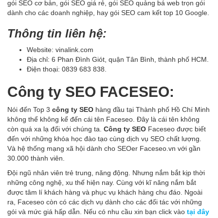
gói SEO cơ bản, gói SEO giá rẻ, gói SEO quảng bá web trọn gói
dành cho các doanh nghiệp, hay gói SEO cam kết top 10 Google.
Thông tin liên hệ:
Website: vinalink.com
Địa chỉ: 6 Phan Đình Giót, quận Tân Bình, thành phố HCM.
Điện thoại: 0839 683 838.
Công ty SEO FACESEO:
Nói đến Top 3
công ty SEO
hàng đầu tại Thành phố Hồ Chí Minh
không thể không kể đến cái tên Faceseo. Đây là cái tên không
còn quá xa lạ đối với chúng ta.
Công ty SEO
Faceseo được biết
đến với những khóa học đào tạo cùng dịch vụ SEO chất lượng.
Và hệ thống mạng xã hội dành cho SEOer Faceseo.vn với gần
30.000 thành viên.
Đội ngũ nhân viên trẻ trung, năng động. Nhưng nắm bắt kịp thời
những công nghệ, xu thế hiện nay. Cùng với kĩ năng nắm bắt
được tâm lí khách hàng và phục vụ khách hàng chu đáo. Ngoài
ra, Faceseo còn có các dịch vụ dành cho các đối tác với những
gói và mức giá hấp dẫn. Nếu có nhu cầu xin bạn click vào
tại đây