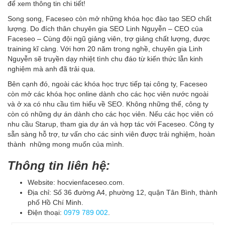
để xem thông tin chi tiết!
Song song, Faceseo còn mở những khóa học đào tạo SEO chất
lượng. Do đích thân chuyên gia SEO Linh Nguyễn – CEO của
Faceseo – Cùng đội ngũ giảng viên, trợ giảng chất lượng, được
training kĩ càng. Với hơn 20 năm trong nghề, chuyên gia Linh
Nguyễn sẽ truyền dạy nhiệt tình chu đáo từ kiến thức lẫn kinh
nghiệm mà anh đã trải qua.
Bên cạnh đó, ngoài các khóa học trực tiếp tại công ty, Faceseo
còn mở các khóa học online dành cho các học viên nước ngoài
và ở xa có nhu cầu tìm hiểu về SEO. Không những thế, công ty
còn có những dự án dành cho các học viên. Nếu các học viên có
nhu cầu Starup, tham gia dự án và hợp tác với Faceseo. Công ty
sẵn sàng hỗ trợ, tư vấn cho các sinh viên được trải nghiệm, hoàn
thành những mong muốn của mình.
Thông tin liên hệ:
Website: hocvienfaceseo.com.
Địa chỉ: Số 36 đường A4, phường 12, quận Tân Bình, thành
phố Hồ Chí Minh.
Điện thoại:
0979 789 002
.