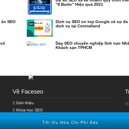
Dự án SEO và kế hoạch quy trình triể
“8 Bước” Hiệu quả 2021
ự án SEO
Dịch vụ SEO on top Google và sự đa
dịch vụ tại Centralland
 có
Dạy SEO chuyên nghiệp lĩnh vực Nh
Khách sạn TPHCM
Về Faceseo
T
Khóa học Marketing Online
Giới thiệu
M
Khóa Học Seo Top Google
Khóa học SEO
Hoạt động SEO
Tối Ưu Hóa Chi Phí Ads
Kiến thức Digital Marketing
Xây Dựng Hệ Thống Vệ Tinh