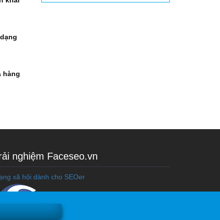
n khai
 dạng
à hàng
rải nghiệm Faceseo.vn
ạng xã hội dành cho SEOer