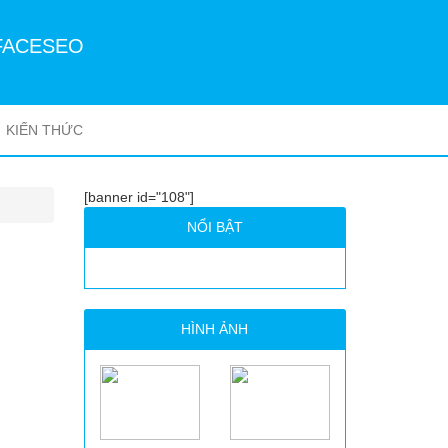
FACESEO
KIẾN THỨC
[banner id="108"]
NỔI BẬT
HÌNH ẢNH