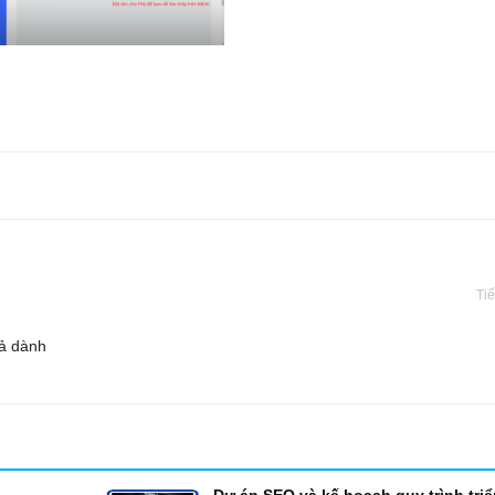
Tiế
uả dành