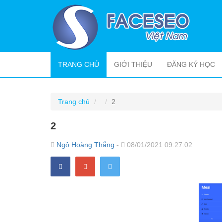
(CURRENT)
TRANG CHỦ
GIỚI THIỆU
ĐĂNG KÝ HỌC
Trang chủ
2
2
Ngô Hoàng Thắng
-
08/01/2021 09:27:02