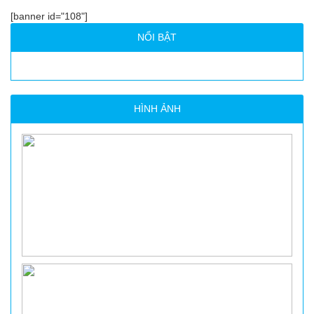
[banner id="108"]
NỔI BẬT
HÌNH ẢNH