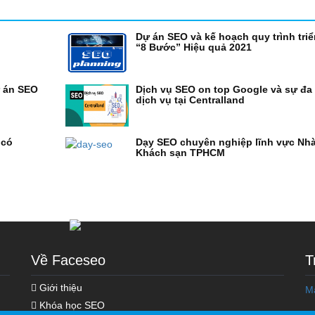
Dự án SEO và kế hoạch quy trình triể
“8 Bước” Hiệu quả 2021
ự án SEO
Dịch vụ SEO on top Google và sự đa
dịch vụ tại Centralland
 có
Dạy SEO chuyên nghiệp lĩnh vực Nh
Khách sạn TPHCM
Về Faceseo
T
Giới thiệu
M
Khóa học Marketing Online
Khóa học SEO
Khóa Học Seo Top Google