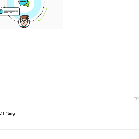
Tiế
ĐT “ting