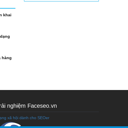
n khai
 dạng
à hàng
rải nghiệm Faceseo.vn
ạng xã hội dành cho SEOer