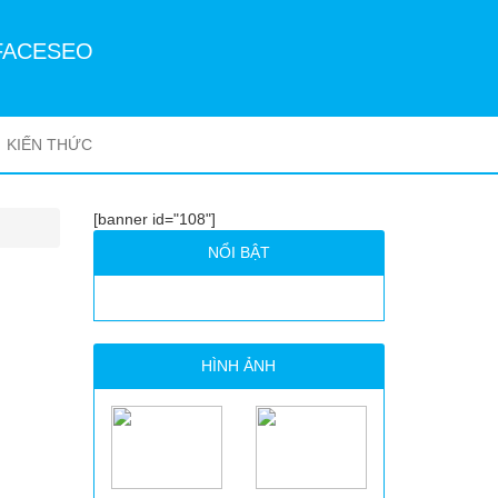
FACESEO
KIẾN THỨC
[banner id="108"]
NỔI BẬT
HÌNH ẢNH