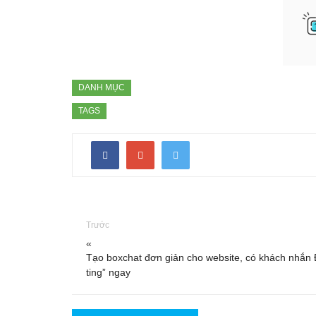
DANH MỤC
TAGS
Trước
«
Tạo boxchat đơn giản cho website, có khách nhắn 
ting” ngay