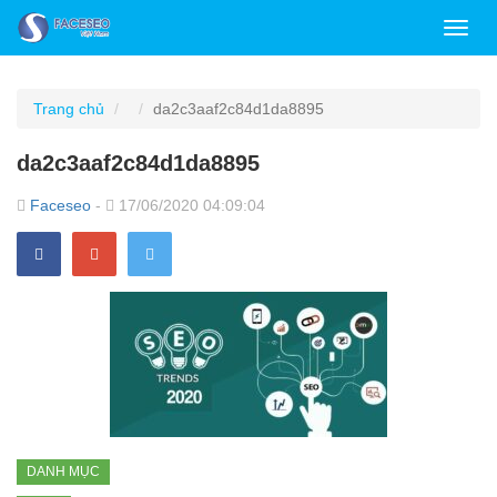
Toggl
navig
Trang chủ
da2c3aaf2c84d1da8895
da2c3aaf2c84d1da8895
Faceseo
-
17/06/2020 04:09:04
DANH MỤC