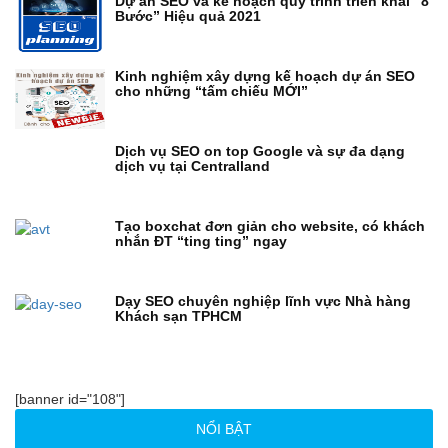
Dự án SEO và kế hoạch quy trình triển khai “8
Bước” Hiệu quả 2021
Kinh nghiệm xây dựng kế hoạch dự án SEO
cho những “tấm chiếu MỚI”
Dịch vụ SEO on top Google và sự đa dạng
dịch vụ tại Centralland
Tạo boxchat đơn giản cho website, có khách
nhắn ĐT “ting ting” ngay
Dạy SEO chuyên nghiệp lĩnh vực Nhà hàng
Khách sạn TPHCM
[banner id="108"]
NỔI BẬT